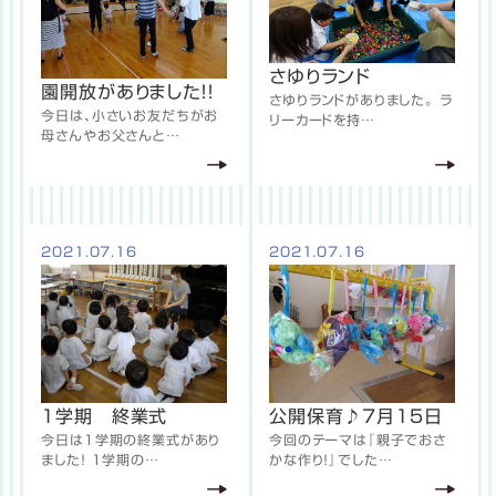
さゆりランド
園開放がありました！！
さゆりランドがありました。 ラ
今日は、小さいお友だちがお
リーカードを持…
母さんやお父さんと…
2021.07.16
2021.07.16
公開保育♪7月15日
１学期 終業式
今回のテーマは『親子でおさ
今日は１学期の終業式があり
かな作り！』でした…
ました！ １学期の…