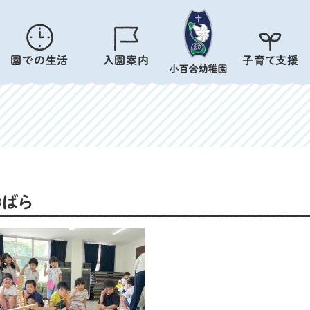
園での生活
入園案内
子育て支援
⑥ばら