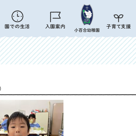
園での生活
入園案内
子育て支援
⑨