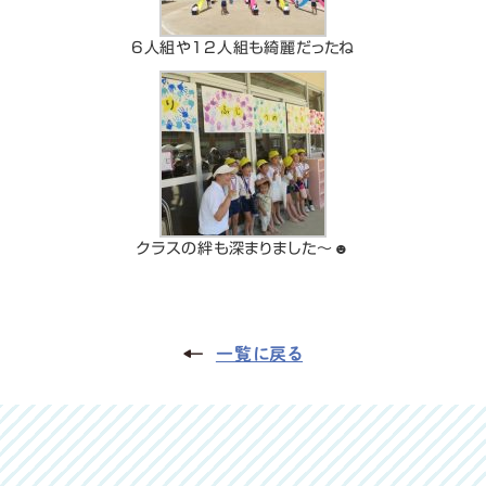
6人組や12人組も綺麗だったね
クラスの絆も深まりました～☻
一覧に戻る