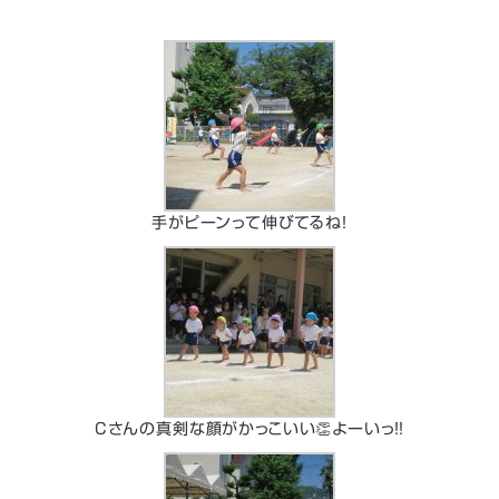
手がピーンって伸びてるね！
Cさんの真剣な顔がかっこいい👏よーいっ！！