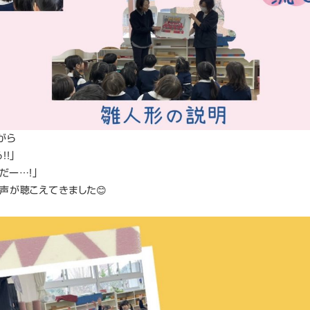
がら
！！」
だー…！」
声が聴こえてきました😊